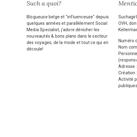
Such a quoi?
Mentio
Blogueuse belge et "influenceuse" depuis
Suchagirl
quelques années et parallèlement Social
OVH, dont
Media Specialist, j'adore dénicher les
Kellerma
nouveautés & bons plans dans le secteur
Numéro d
des voyages, de la mode et tout ce qui en
Nom comm
découle!
Personne
(responsa
Adresse 
Création 
Activité p
publique