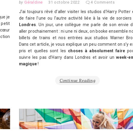
by
Géraldine
31 octobre 2022
4 Comments
J’ai toujours rêvé d’aller visiter les studios d’Harry Potter 
que je
de faire l’une ou l’autre activité liée à la vie de sorcier
 petit
Londres
. Un jour, une collègue me parle de son envie d
n cœur
aller prochainement : ni une ni deux, on booke ensemble n
ction
billets de trains et nos entrées aux studios Warner Bro
Dans cet article, je vous explique un peu comment on s’y e
pris et quelles sont les
choses à absolument faire
po
suivre les pas d’Harry dans Londres et avoir un
week-e
magique
!
Continue Reading