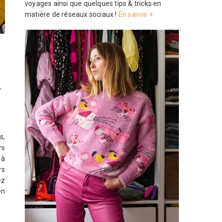
voyages ainsi que quelques tips & tricks en
matière de réseaux sociaux !
En savoir +
m
s,
rs
 à
rs
ez
en