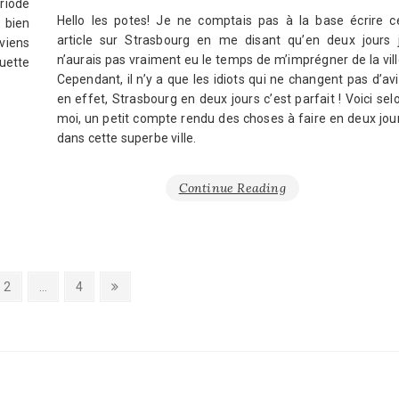
riode
Hello les potes! Je ne comptais pas à la base écrire c
 bien
article sur Strasbourg en me disant qu’en deux jours 
viens
n’aurais pas vraiment eu le temps de m’imprégner de la vill
ette
Cependant, il n’y a que les idiots qui ne changent pas d’avi
en effet, Strasbourg en deux jours c’est parfait ! Voici sel
moi, un petit compte rendu des choses à faire en deux jou
dans cette superbe ville.
Continue Reading
Page
Page
Next
2
…
4
page