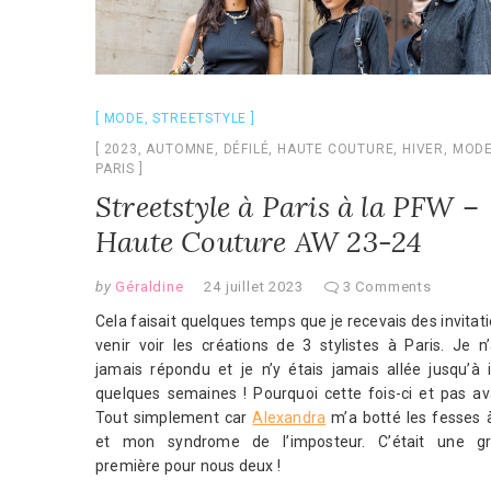
MODE
,
STREETSTYLE
2023
,
AUTOMNE
,
DÉFILÉ
,
HAUTE COUTURE
,
HIVER
,
MOD
PARIS
Streetstyle à Paris à la PFW –
Haute Couture AW 23-24
by
Géraldine
24 juillet 2023
3 Comments
Cela faisait quelques temps que je recevais des invitat
venir voir les créations de 3 stylistes à Paris. Je n
jamais répondu et je n’y étais jamais allée jusqu’à i
quelques semaines ! Pourquoi cette fois-ci et pas av
Tout simplement car
Alexandra
m’a botté les fesses 
et mon syndrome de l’imposteur. C’était une g
première pour nous deux !