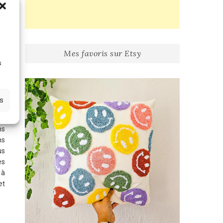
e
Mes favoris sur Etsy
s
e
es
ns
ns
us
es
 à
et