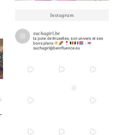
Instagram
suchagirl.be
ta pote de Bruxelles, son univers et ses
bons plans
-
suchagirl@beinfluence.eu
S
,
r