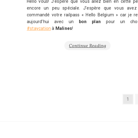
Hello vous! J’espère que vous allez bien en cette pé
encore un peu spéciale. J’espère que vous avez
commandé votre railpass « Hello Belgium » car je re
aujourd’hui avec un
bon plan
pour un chou
#staycation
à
Malines
!
Continue Reading
Pagination
Page
1
des
publications