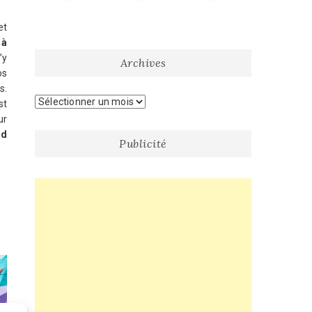
et
s
à
’y
Archives
os
s.
Archives
st
ur
nd
Publicité