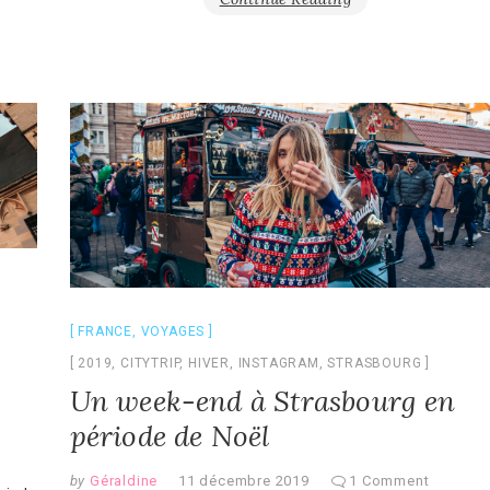
FRANCE
,
VOYAGES
2019
,
CITYTRIP
,
HIVER
,
INSTAGRAM
,
STRASBOURG
Un week-end à Strasbourg en
période de Noël
by
Géraldine
11 décembre 2019
1 Comment