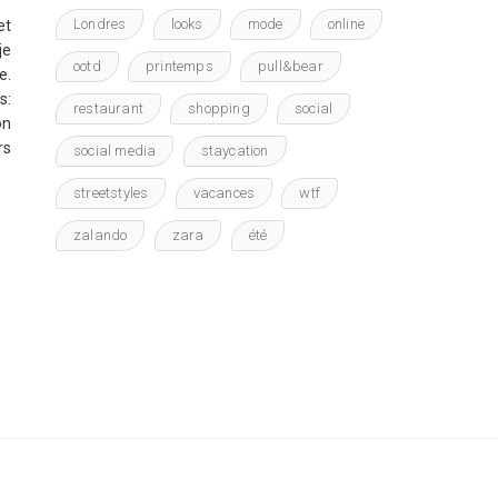
Londres
looks
mode
online
et
je
ootd
printemps
pull&bear
e.
s:
restaurant
shopping
social
on
rs
social media
staycation
streetstyles
vacances
wtf
zalando
zara
été