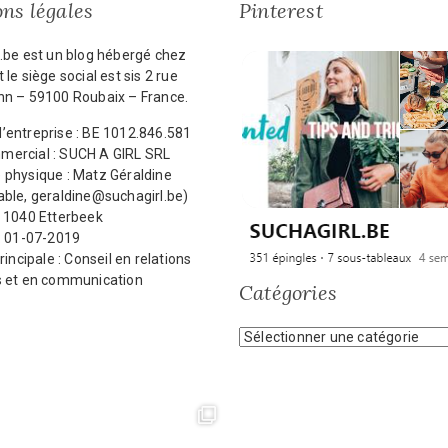
ns légales
Pinterest
.be est un blog hébergé chez
 le siège social est sis 2 rue
nn – 59100 Roubaix – France.
’entreprise : BE 1012.846.581
ercial : SUCH A GIRL SRL
 physique : Matz Géraldine
ble, geraldine@suchagirl.be)
: 1040 Etterbeek
: 01-07-2019
rincipale : Conseil en relations
s et en communication
Catégories
Catégories