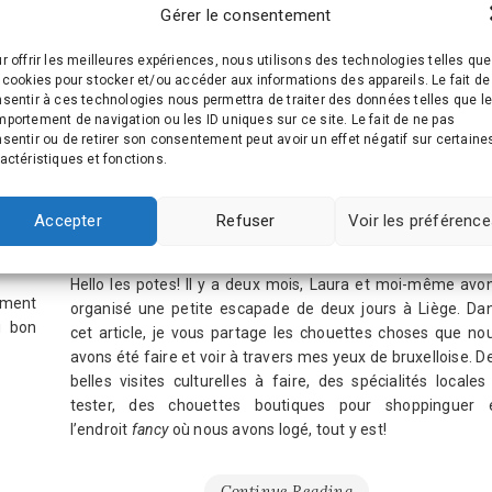
Gérer le consentement
r offrir les meilleures expériences, nous utilisons des technologies telles que
 cookies pour stocker et/ou accéder aux informations des appareils. Le fait de
sentir à ces technologies nous permettra de traiter des données telles que l
BELGIQUE
,
SORTIR ET SE DIVERTIR EN BELGIQUE
portement de navigation ou les ID uniques sur ce site. Le fait de ne pas
2020
,
BONS PLANS
,
HIVER
,
LIÈGE
,
VACANCES
sentir ou de retirer son consentement peut avoir un effet négatif sur certaine
actéristiques et fonctions.
Liège: les incontournables à fair
et à voir
Accepter
Refuser
Voir les préférenc
by
Géraldine
2 janvier 2021
No Comments
Hello les potes! Il y a deux mois, Laura et moi-même avo
ement
organisé une petite escapade de deux jours à Liège. Da
u bon
cet article, je vous partage les chouettes choses que no
avons été faire et voir à travers mes yeux de bruxelloise. D
belles visites culturelles à faire, des spécialités locales
tester, des chouettes boutiques pour shoppinguer 
l’endroit
fancy
où nous avons logé, tout y est!
Continue Reading