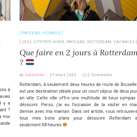
PAYS-BAS
,
VOYAGES
E
,
2023
,
CITYTRIP
,
HIVER
,
PAYS-BAS
,
ROTTERDAM
,
VACANCES
Que faire en 2 jours à Rotterda
?
by
Géraldine
27 mars 2023
2 Comments
Rotterdam, à seulement deux heures de route de Bruxelle
ions à
est une destination idéale pour un court séjour de deux jou
’avais
en ville. Cette ville offre une multitude de lieux sympas
l y a
découvrir. Perso, j’ai eu l’occasion de la visiter en ma
ant ?
dernier avec ma maman. Dans cet article, vous retrouver
à moi
tous mes bons plans pour découvrir Rotterdam 
rande
seulement 48 heures
.