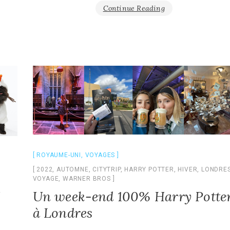
Continue Reading
ROYAUME-UNI
,
VOYAGES
2022
,
AUTOMNE
,
CITYTRIP
,
HARRY POTTER
,
HIVER
,
LONDRE
VOYAGE
,
WARNER BROS
e
Un week-end 100% Harry Potte
à Londres