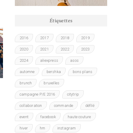
Étiquettes
2016
2017
2018
2019
2020
2021
2022
2023
2024
aliexpress
asos
automne
bershka
bons plans
brunch
bruxelles
campagne P/E 2016
citytrip
collaboration
commande
défilé
event
facebook
haute couture
hiver
hm
instagram