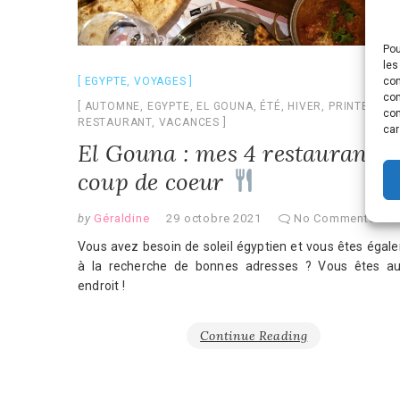
Pou
les
con
EGYPTE
,
VOYAGES
com
AUTOMNE
,
EGYPTE
,
EL GOUNA
,
ÉTÉ
,
HIVER
,
PRINTEMPS
,
con
RESTAURANT
,
VACANCES
car
El Gouna : mes 4 restaurants
coup de coeur
by
Géraldine
29 octobre 2021
No Comments
Vous avez besoin de soleil égyptien et vous êtes égal
à la recherche de bonnes adresses ? Vous êtes a
endroit !
Continue Reading