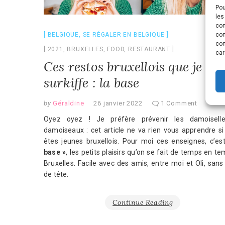
Pou
les
con
com
BELGIQUE
,
SE RÉGALER EN BELGIQUE
con
2021
,
BRUXELLES
,
FOOD
,
RESTAURANT
car
Ces restos bruxellois que je
surkiffe : la base
by
Géraldine
26 janvier 2022
1 Comment
Oyez oyez ! Je préfère prévenir les damoisell
damoiseaux : cet article ne va rien vous apprendre si
êtes jeunes bruxellois. Pour moi ces enseignes, c’e
base »
, les petits plaisirs qu’on se fait de temps en t
Bruxelles. Facile avec des amis, entre moi et Oli, sans
de tête.
Continue Reading