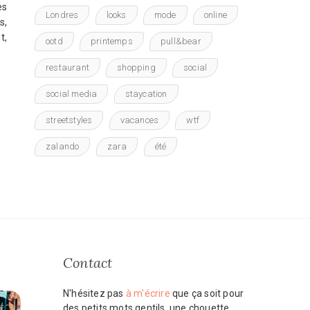
es
Londres
looks
mode
online
s,
t,
ootd
printemps
pull&bear
restaurant
shopping
social
social media
staycation
streetstyles
vacances
wtf
zalando
zara
été
Contact
N'hésitez pas
à m'écrire
que ça soit pour
des petits mots gentils, une chouette