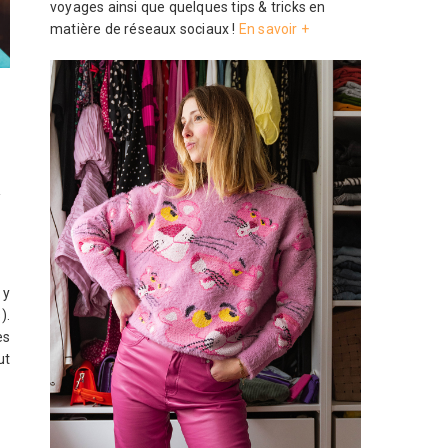
voyages ainsi que quelques tips & tricks en
matière de réseaux sociaux !
En savoir +
e
 y
).
es
ut