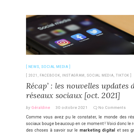
NEWS
,
SOCIAL MEDIA
2021
,
FACEBOOK
,
INSTAGRAM
,
SOCIAL MEDIA
,
TIKTOK
Récap’ : les nouvelles updates 
réseaux sociaux [oct. 2021]
by
Géraldine
30 octobre 2021
No Comments
Comme vous avez pu le constater, le monde des ré
sociaux bouge beaucoup en ce moment ! Voici donc le r
des choses à savoir sur le
marketing digital
et ses g