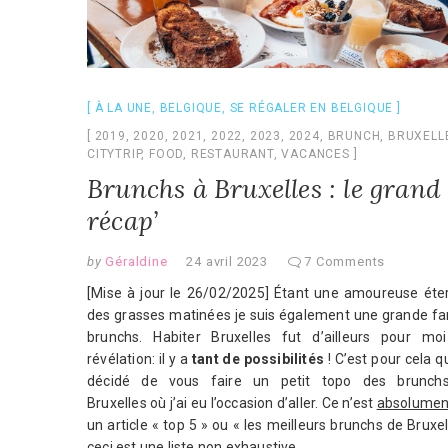
À LA UNE
,
BELGIQUE
,
SE RÉGALER EN BELGIQUE
2019
,
2020
,
2021
,
2022
,
2023
,
2024
,
BRUNCH
,
BRUXELL
CITYTRIP
,
FOOD
,
RESTAURANT
,
VACANCES
Brunchs à Bruxelles : le grand
récap’
by
Géraldine
24 avril 2023
7 Comments
[Mise à jour le 26/02/2025] Étant une amoureuse éter
des grasses matinées je suis également une grande fa
brunchs. Habiter Bruxelles fut d’ailleurs pour mo
révélation: il y a
tant de possibilités
! C’est pour cela qu
décidé de vous faire un petit topo des brunch
Bruxelles où j’ai eu l’occasion d’aller. Ce n’est
absolumen
un article « top 5 » ou « les meilleurs brunchs de Bruxel
ceci est une liste non exhaustive.