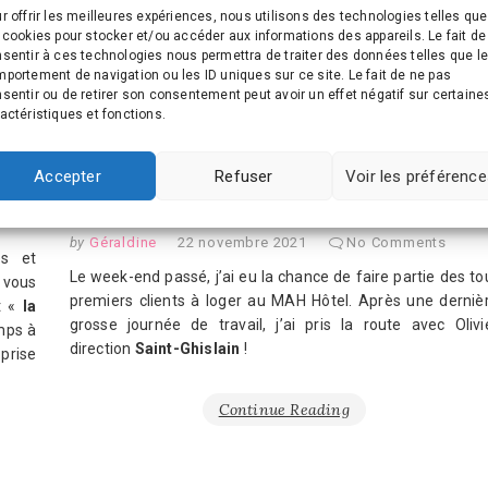
r offrir les meilleures expériences, nous utilisons des technologies telles que
 cookies pour stocker et/ou accéder aux informations des appareils. Le fait de
sentir à ces technologies nous permettra de traiter des données telles que l
BELGIQUE
,
SORTIR ET SE DIVERTIR EN BELGIQUE
portement de navigation ou les ID uniques sur ce site. Le fait de ne pas
sentir ou de retirer son consentement peut avoir un effet négatif sur certaine
2021
,
AUTOMNE
,
COLLABORATION
,
HOTEL
,
MONS
,
SAINT-
actéristiques et fonctions.
GHISLAIN
,
STAYCATION
,
VACANCES
Saint-Ghislain : les portes du
Accepter
Refuser
Voir les préférenc
MAH Hôtel sont ouvertes
by
Géraldine
22 novembre 2021
No Comments
es et
Le week-end passé, j’ai eu la chance de faire partie des to
 vous
premiers clients à loger au MAH Hôtel. Après une derniè
st «
la
grosse journée de travail, j’ai pris la route avec Olivi
emps à
direction
Saint-Ghislain
!
 prise
Continue Reading