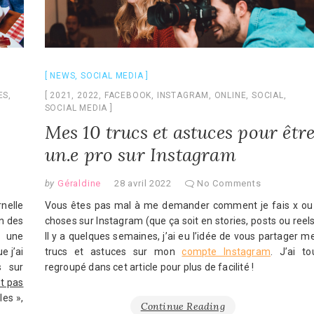
NEWS
,
SOCIAL MEDIA
2021
,
2022
,
FACEBOOK
,
INSTAGRAM
,
ONLINE
,
SOCIAL
,
ES
,
SOCIAL MEDIA
Mes 10 trucs et astuces pour êtr
un.e pro sur Instagram
by
Géraldine
28 avril 2022
No Comments
Vous êtes pas mal à me demander comment je fais x ou
nelle
choses sur Instagram (que ça soit en stories, posts ou reels
n des
Il y a quelques semaines, j’ai eu l’idée de vous partager m
i une
trucs et astuces sur mon
compte Instagram
. J’ai to
e j’ai
regroupé dans cet article pour plus de facilité !
s sur
t pas
les »,
Continue Reading