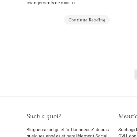
changements ce mois-ci.
Continue Reading
Pagination
des
publications
Such a quoi?
Mentio
Blogueuse belge et "influenceuse" depuis
Suchagirl
quelques années et parallèlement Social
OVH, dont