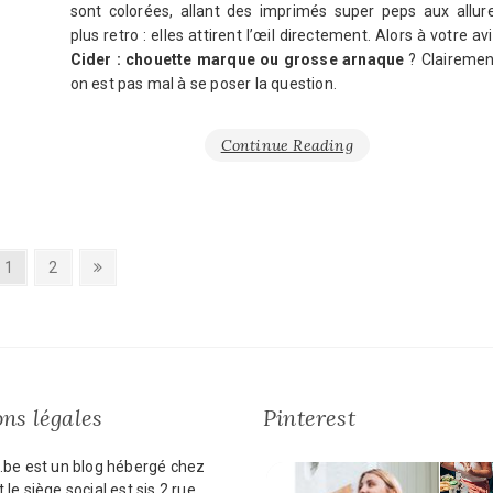
sont colorées, allant des imprimés super peps aux allur
plus retro : elles attirent l’œil directement. Alors à votre avi
Cider : chouette marque ou grosse arnaque
? Clairemen
on est pas mal à se poser la question.
Continue Reading
Page
Page
Next
1
2
page
ns légales
Pinterest
.be est un blog hébergé chez
 le siège social est sis 2 rue