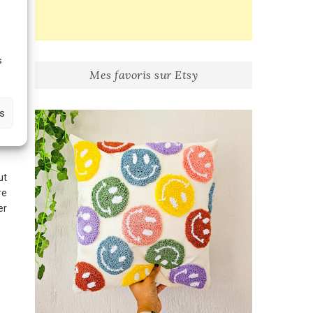
e
s
Mes favoris sur Etsy
es
ut
re
er