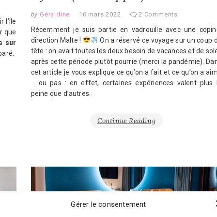
by
Géraldine
16 mars 2022
2 Comments
 l’île
Récemment je suis partie en vadrouille avec une copin
ur que
direction Malte !
On a réservé ce voyage sur un coup 
s sur
tête : on avait toutes les deux besoin de vacances et de sole
paré.
après cette période plutôt pourrie (merci la pandémie). Da
cet article je vous explique ce qu’on a fait et ce qu’on a ai
… ou pas : en effet, certaines expériences valent plus 
peine que d’autres.
Continue Reading
Gérer le consentement