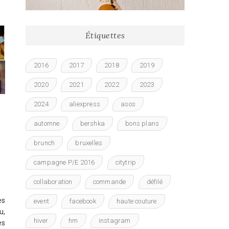
Étiquettes
2016
2017
2018
2019
2020
2021
2022
2023
2024
aliexpress
asos
automne
bershka
bons plans
brunch
bruxelles
campagne P/E 2016
citytrip
collaboration
commande
défilé
es
event
facebook
haute couture
u,
hiver
hm
instagram
es