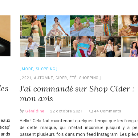
MODE
,
SHOPPING
2021
,
AUTOMNE
,
CIDER
,
ÉTÉ
,
SHOPPING
des
J’ai commandé sur Shop Cider :
mon avis
by
Géraldine
22 octobre 2021
44 Comments
seaux
Hello ! Cela fait maintenant quelques temps que les fringu
écap’
de cette marque, qui m’était inconnue jusqu’il y a pe
rands
passent plusieurs fois dans mon feed Instagram. Les pièc