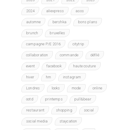
2024
aliexpress
asos
automne
bershka
bons plans
brunch
bruxelles
campagne P/E 2016
citytrip
collaboration
commande
défilé
event
facebook
haute couture
hiver
hm
instagram
Londres
looks
mode
online
ootd
printemps
pull&bear
restaurant
shopping
social
social media
staycation