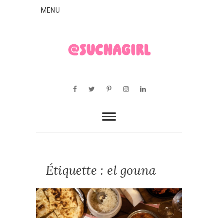
Skip
MENU
to
content
SUCHAGIRL
FASHION ET LIFESTYLE MADE IN BELGIUM
Facebook
Twitter
Pinterest
Instagram
Linkedin
Étiquette :
el gouna