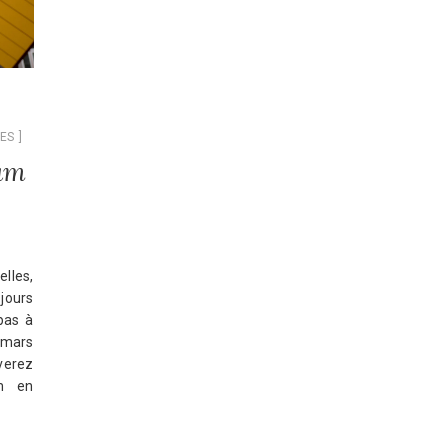
ES
dam
lles,
 jours
mpas à
 mars
verez
m en