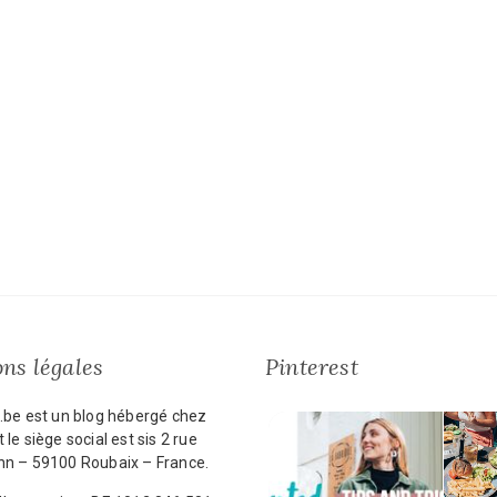
ns légales
Pinterest
.be est un blog hébergé chez
 le siège social est sis 2 rue
nn – 59100 Roubaix – France.