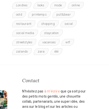
Londres
looks
mode
online
ootd
printemps
pull&bear
restaurant
shopping
social
social media
staycation
streetstyles
vacances
wtf
zalando
zara
été
Contact
N'hésitez pas
à m'écrire
que ça soit pour
des petits mots gentils, une chouette
collab, partenariats, une super idée, des
avis sur le blog et sur les articles ou