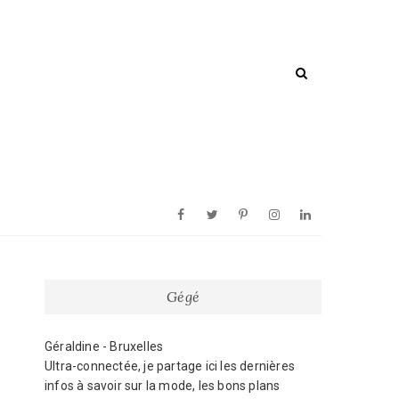
Facebook
Twitter
Pinterest
Instagram
Linkedin
Gégé
Géraldine - Bruxelles
Ultra-connectée, je partage ici les dernières
infos à savoir sur la mode, les bons plans