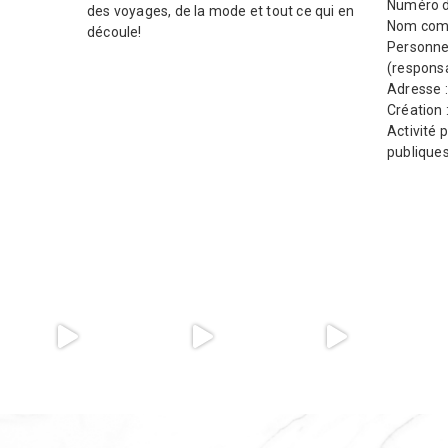
Numéro d
des voyages, de la mode et tout ce qui en
Nom comm
découle!
Personne
(responsa
Adresse 
Création 
Activité p
publique