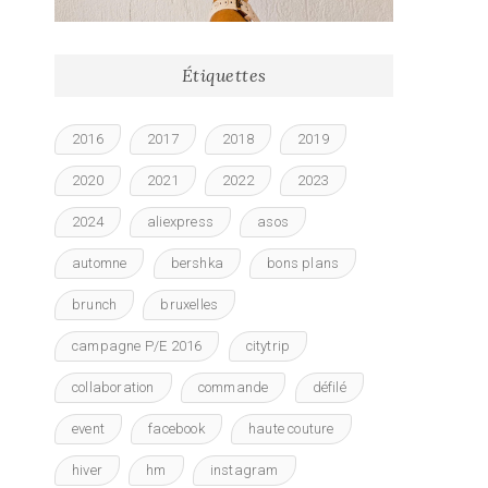
Étiquettes
2016
2017
2018
2019
2020
2021
2022
2023
2024
aliexpress
asos
automne
bershka
bons plans
brunch
bruxelles
campagne P/E 2016
citytrip
collaboration
commande
défilé
event
facebook
haute couture
hiver
hm
instagram