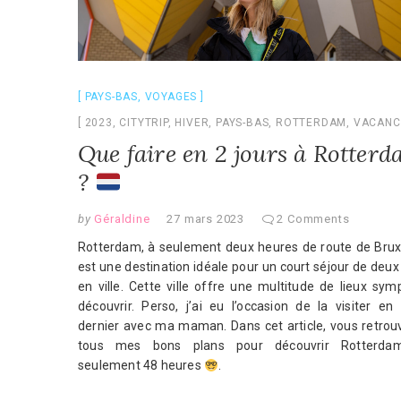
PAYS-BAS
,
VOYAGES
2023
,
CITYTRIP
,
HIVER
,
PAYS-BAS
,
ROTTERDAM
,
VACANC
Que faire en 2 jours à Rotter
?
by
Géraldine
27 mars 2023
2 Comments
Rotterdam, à seulement deux heures de route de Bruxe
est une destination idéale pour un court séjour de deux
en ville. Cette ville offre une multitude de lieux sy
découvrir. Perso, j’ai eu l’occasion de la visiter en
dernier avec ma maman. Dans cet article, vous retrou
tous mes bons plans pour découvrir Rotterda
seulement 48 heures
.