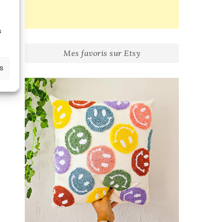
e
s
Mes favoris sur Etsy
es