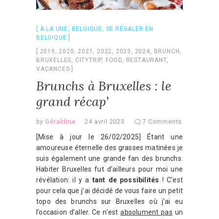
À LA UNE
,
BELGIQUE
,
SE RÉGALER EN
BELGIQUE
2019
,
2020
,
2021
,
2022
,
2023
,
2024
,
BRUNCH
,
BRUXELLES
,
CITYTRIP
,
FOOD
,
RESTAURANT
,
VACANCES
Brunchs à Bruxelles : le
grand récap’
by
Géraldine
24 avril 2023
7 Comments
[Mise à jour le 26/02/2025] Étant une
amoureuse éternelle des grasses matinées je
suis également une grande fan des brunchs.
Habiter Bruxelles fut d’ailleurs pour moi une
révélation: il y a
tant de possibilités
! C’est
pour cela que j’ai décidé de vous faire un petit
topo des brunchs sur Bruxelles où j’ai eu
l’occasion d’aller. Ce n’est
absolument pas
un