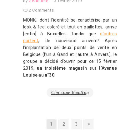
by
Géraldine
3 février 2019
2 Comments
MONKI, dont l’identité se caractérise par un
look & feel coloré et tout en paillettes, arrive
[enfin] à Bruxelles. Tandis que
d’autres
partent
, de nouveaux arrivent! Après
l’implantation de deux points de vente en
Belgique (l’un à Gand et l’autre à Anvers), le
groupe a décidé d’ouvrir pour ce 15 février
2019,
un troisième magasin sur l’Avenue
Louise au n°30
.
Continue Reading
Pagination
Page
Page
Page
Next
1
2
3
page
des