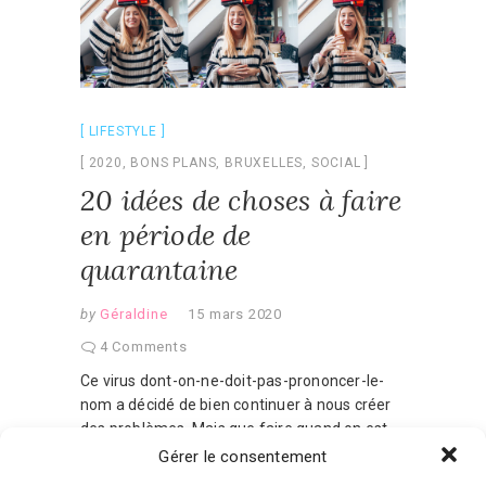
LIFESTYLE
2020
,
BONS PLANS
,
BRUXELLES
,
SOCIAL
20 idées de choses à faire
en période de
quarantaine
by
Géraldine
15 mars 2020
4 Comments
Ce virus dont-on-ne-doit-pas-prononcer-le-
nom a décidé de bien continuer à nous créer
des problèmes. Mais que faire quand on est
coincé chez soi pour plusieurs semaines?
Gérer le consentement
Voici un petit mix de choses à faire en cette