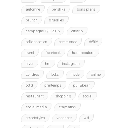
automne
bershka
bons plans
brunch
bruxelles
campagne P/E 2016
citytrip
collaboration
commande
défilé
event
facebook
haute couture
hiver
hm
instagram
Londres
looks
mode
online
ootd
printemps
pull&bear
restaurant
shopping
social
social media
staycation
streetstyles
vacances
wtf