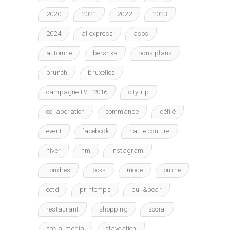
2020
2021
2022
2023
2024
aliexpress
asos
automne
bershka
bons plans
brunch
bruxelles
campagne P/E 2016
citytrip
collaboration
commande
défilé
event
facebook
haute couture
hiver
hm
instagram
Londres
looks
mode
online
ootd
printemps
pull&bear
restaurant
shopping
social
social media
staycation