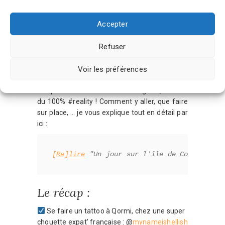
Située entre Malte et Gozo, la petite île de
Comino est inhabitée. Il fut un temps où il y
Accepter
avait un hôtel mais apparemment c’était
horrible d’y loger. Dans tous les cas, il a fermé
Refuser
et est maintenant à l’abandon. Même si ça
ressemble de plus en plus à un attrape
touriste, l’île reste un must-do. Internet ne
Voir les préférences
nous ment pas : c’est
vraiment paradisiaque
.
Les photos de Comino sur Instagram, ici c’est
du 100% #reality ! Comment y aller, que faire
sur place, … je vous explique tout en détail par
ici :
[Re]lire
 "Un jour sur l'île de Comino et 
Le récap :
Se faire un tattoo à Qormi, chez une super
chouette expat’ française : @
mynameishellish