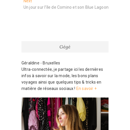
Next
Next
l’article
post:
Un jour sur l’île de Comino et son Blue Lagoon
Gégé
Géraldine - Bruxelles
Ultra-connectée, je partage ici les dernières
infos à savoir sur la mode, les bons plans
voyages ainsi que quelques tips & tricks en
matière de réseaux sociaux !
En savoir +