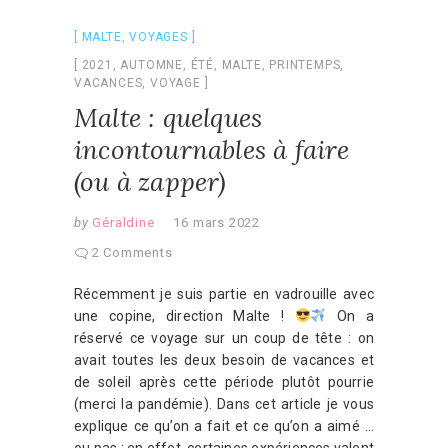
MALTE
,
VOYAGES
2021
,
AUTOMNE
,
ÉTÉ
,
MALTE
,
PRINTEMPS
,
VACANCES
,
VOYAGE
Malte : quelques
incontournables à faire
(ou à zapper)
by
Géraldine
16 mars 2022
2 Comments
Récemment je suis partie en vadrouille avec
une copine, direction Malte !
On a
réservé ce voyage sur un coup de tête : on
avait toutes les deux besoin de vacances et
de soleil après cette période plutôt pourrie
(merci la pandémie). Dans cet article je vous
explique ce qu’on a fait et ce qu’on a aimé …
ou pas : en effet, certaines expériences valent