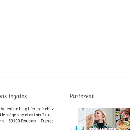
ns légales
Pinterest
.be est un blog hébergé chez
 le siège social est sis 2 rue
nn – 59100 Roubaix – France.