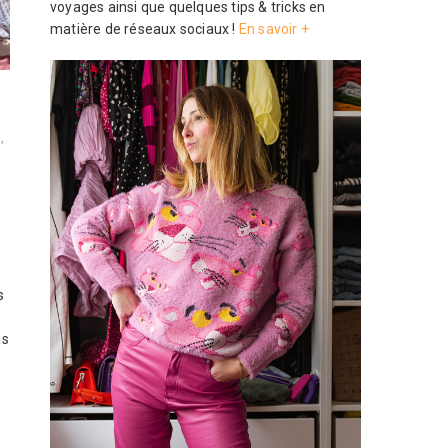
voyages ainsi que quelques tips & tricks en
matière de réseaux sociaux !
En savoir +
O
,
s
as