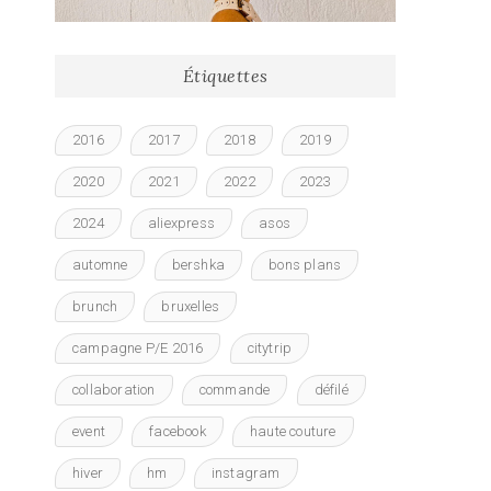
Étiquettes
2016
2017
2018
2019
2020
2021
2022
2023
2024
aliexpress
asos
automne
bershka
bons plans
brunch
bruxelles
campagne P/E 2016
citytrip
collaboration
commande
défilé
event
facebook
haute couture
hiver
hm
instagram