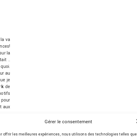
ela va
ances!
 sur la
ait ..
 quoi.
ur au
ue je
rk
de
otifs
 pour
nt aux
Gérer le consentement
r offrir les meilleures expériences, nous utilisons des technologies telles que