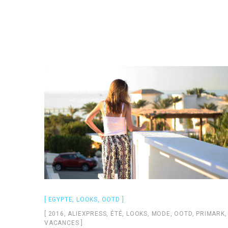
EGYPTE
,
LOOKS
,
OOTD
2016
,
ALIEXPRESS
,
ÉTÉ
,
LOOKS
,
MODE
,
OOTD
,
PRIMARK
,
VACANCES