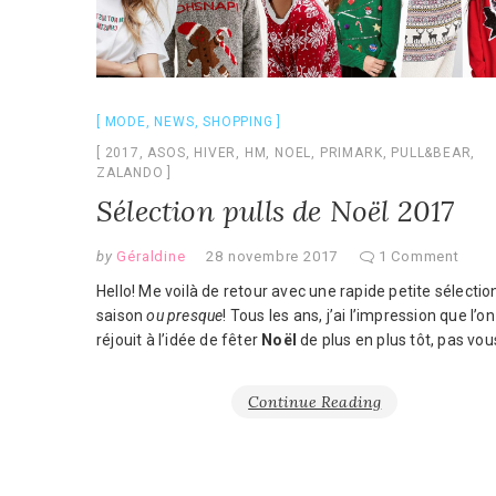
MODE
,
NEWS
,
SHOPPING
2017
,
ASOS
,
HIVER
,
HM
,
NOEL
,
PRIMARK
,
PULL&BEAR
,
ZALANDO
Sélection pulls de Noël 2017
by
Géraldine
28 novembre 2017
1 Comment
Hello! Me voilà de retour avec une rapide petite sélectio
saison
ou presque
! Tous les ans, j’ai l’impression que l’on
réjouit à l’idée de fêter
Noël
de plus en plus tôt, pas vou
Continue Reading