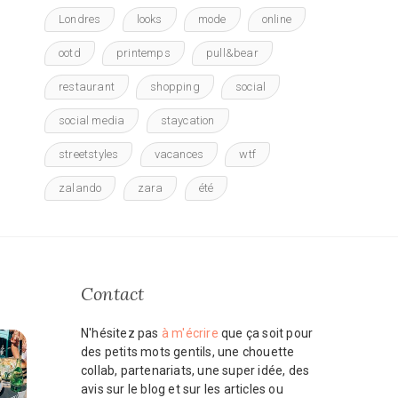
Londres
looks
mode
online
ootd
printemps
pull&bear
restaurant
shopping
social
social media
staycation
streetstyles
vacances
wtf
zalando
zara
été
Contact
N'hésitez pas
à m'écrire
que ça soit pour
des petits mots gentils, une chouette
collab, partenariats, une super idée, des
avis sur le blog et sur les articles ou