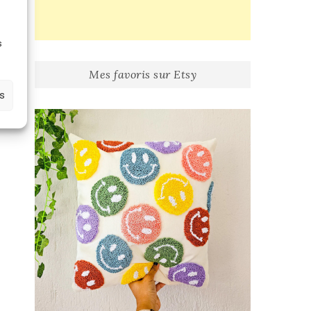
e
s
Mes favoris sur Etsy
es