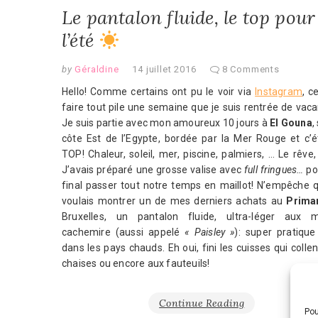
Le pantalon fluide, le top pour
l’été
by
Géraldine
14 juillet 2016
8 Comments
Hello! Comme certains ont pu le voir via
Instagram
, c
faire tout pile une semaine que je suis rentrée de vac
Je suis partie avec mon amoureux 10 jours à
El Gouna
,
côte Est de l’Egypte, bordée par la Mer Rouge et c’ét
TOP! Chaleur, soleil, mer, piscine, palmiers, … Le rêve,
J’avais préparé une grosse valise avec
full fringues…
po
final passer tout notre temps en maillot! N’empêche q
voulais montrer un de mes derniers achats au
Prima
Bruxelles, un pantalon fluide, ultra-léger aux m
cachemire (aussi appelé
« Paisley »
): super pratique
dans les pays chauds. Eh oui, fini les cuisses qui colle
chaises ou encore aux fauteuils!
Continue Reading
Pou