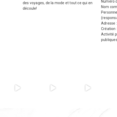
Numéro d
des voyages, de la mode et tout ce qui en
Nom comm
découle!
Personne
(responsa
Adresse 
Création 
Activité p
publique