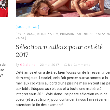
MODE
,
NEWS
2017
,
ASOS
,
BERSHKA
,
HM
,
PRIMARK
,
PULL&BEAR
,
ZALAND
ZARA
Sélection maillots pour cet été
2017
n de
by
Géraldine
23 mai 2017
No Comments
 se
L’été arrive et on a déjà eu bien l’occasion de le ressentir ce
s?
derniers jours. Le soleil, cela fait penser aux vacances, à la
mer, aux cocktails au bord d’une piscine mais en tout cas p
aux bibliothèques, aux blocus et à toute une matière à
intégrer sous 30°… Voici donc une petite sélection coup de
coeur (et à petits prix) pour continuer à nous faire rêver en
attendant la fin des examens!