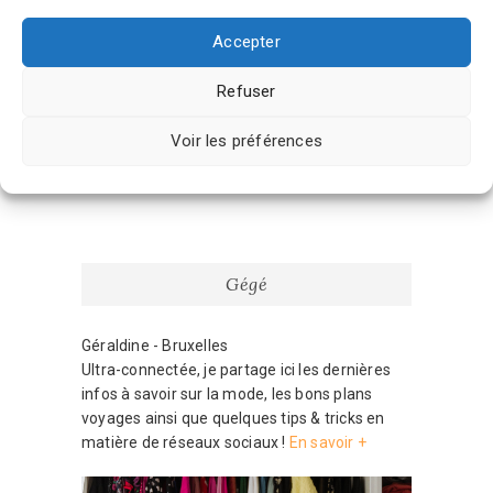
les données de vos commentaires sont
traitées
.
Accepter
Navigation
Previous
Previous
post:
Weekday x Zalando
Refuser
de
Next
Next
l’article
post:
Les WTF des défilés p/e 2018
Voir les préférences
Gégé
Géraldine - Bruxelles
Ultra-connectée, je partage ici les dernières
infos à savoir sur la mode, les bons plans
voyages ainsi que quelques tips & tricks en
matière de réseaux sociaux !
En savoir +