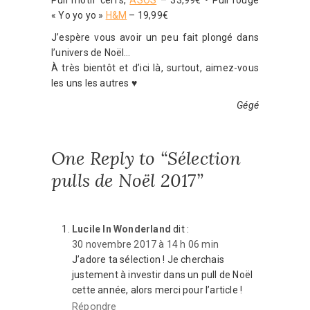
Pull motif cerfs,
ASOS
– 33,99€ • Pull rouge
« Yo yo yo »
H&M
– 19,99€
J’espère vous avoir un peu fait plongé dans
l’univers de Noël…
À très bientôt et d’ici là, surtout, aimez-vous
les uns les autres ♥
Gégé
One Reply to “Sélection
pulls de Noël 2017”
Lucile In Wonderland
dit :
30 novembre 2017 à 14 h 06 min
J’adore ta sélection ! Je cherchais
justement à investir dans un pull de Noël
cette année, alors merci pour l’article !
Répondre