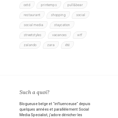
ootd
printemps
pull&bear
restaurant
shopping
social
social media
staycation
streetstyles
vacances
wtf
zalando
zara
été
Such a quoi?
Blogueuse belge et "influenceuse" depuis
quelques années et parallèlement Social
Media Specialist, j'adore dénicher les