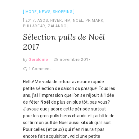
MODE
,
NEWS
,
SHOPPING
2017
,
ASOS
,
HIVER
,
HM
,
NOEL
,
PRIMARK
,
PULL&BEAR
,
ZALANDO
Sélection pulls de Noël
2017
by
Géraldine
28 novembre 2017
1 Comment
Hello! Me voilà de retour avec une rapide
petite sélection de saison
ou presque
! Tous les
ans, j’ai l’impression que l’on se réjouit à l’idée
de fêter
Noël
de plus en plus tôt, pas vous?
J’avoue que j’adore cette période surtout
pour les gros pulls biens chauds et j’ai hâte de
sortir mon pull de Noël aussi
kitsch
qu’il soit.
Pour celles (et ceux) qui n’en n’aurait pas
encore fait acquisition, voici une petite