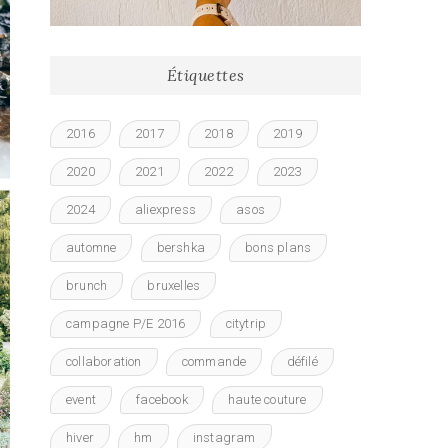
Étiquettes
2016
2017
2018
2019
2020
2021
2022
2023
2024
aliexpress
asos
automne
bershka
bons plans
brunch
bruxelles
campagne P/E 2016
citytrip
collaboration
commande
défilé
event
facebook
haute couture
hiver
hm
instagram