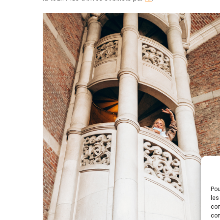
Pou
les
con
com