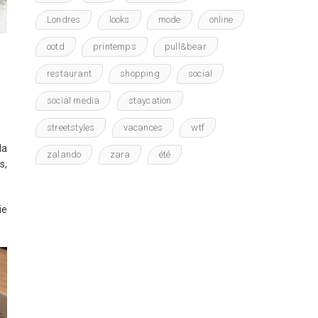
Londres
looks
mode
online
ootd
printemps
pull&bear
restaurant
shopping
social
social media
staycation
streetstyles
vacances
wtf
 la
zalando
zara
été
s,
ie