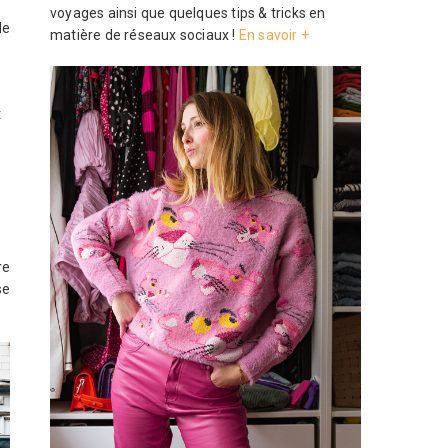
voyages ainsi que quelques tips & tricks en
de
matière de réseaux sociaux !
En savoir +
t
re
se