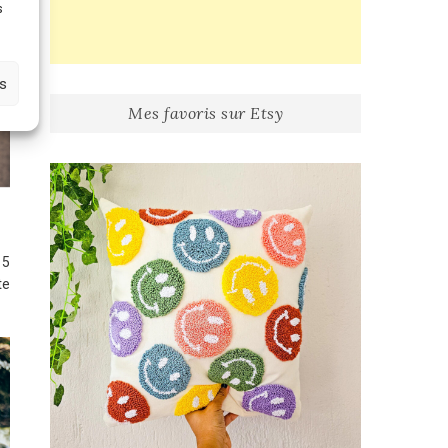
s
es
Mes favoris sur Etsy
 5
te