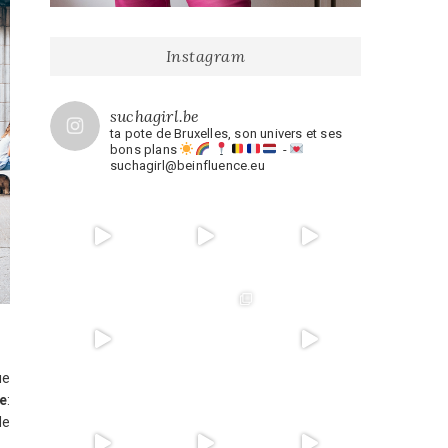
Instagram
suchagirl.be
ta pote de Bruxelles, son univers et ses
bons plans
-
suchagirl@beinfluence.eu
ue
e
:
de