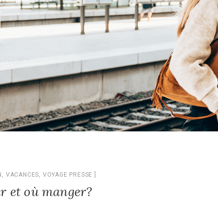
N
,
VACANCES
,
VOYAGE PRESSE
oir et où manger?