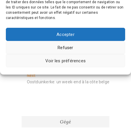
de traiter des données telles que le comportement de navigation ou
les ID uniques sur ce site. Le fait de ne pas consentir ou de retirer son
consentement peut avoir un effet négatif sur certaines
caractéristiques et fonctions.
Ce site utilise Akismet pour réduire les
Accepter
indésirables.
En savoir plus sur la façon dont
les données de vos commentaires sont
Refuser
traitées
.
Voir les préférences
Navigation
Previous
Previous
post:
City trip de 3-4 jours à Madrid
de
Next
Next
l’article
post:
Oostduinkerke: un week-end à la côte belge
Gégé