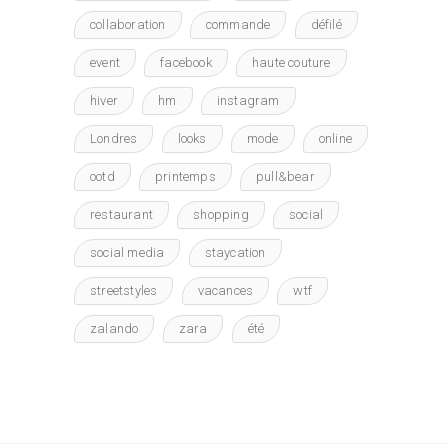
collaboration
commande
défilé
event
facebook
haute couture
hiver
hm
instagram
Londres
looks
mode
online
ootd
printemps
pull&bear
restaurant
shopping
social
social media
staycation
streetstyles
vacances
wtf
zalando
zara
été