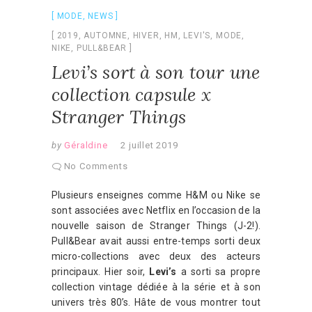
MODE
,
NEWS
2019
,
AUTOMNE
,
HIVER
,
HM
,
LEVI'S
,
MODE
,
NIKE
,
PULL&BEAR
Levi’s sort à son tour une
collection capsule x
Stranger Things
by
Géraldine
2 juillet 2019
No Comments
Plusieurs enseignes comme H&M ou Nike se
sont associées avec Netflix en l’occasion de la
nouvelle saison de Stranger Things (J-2!).
Pull&Bear avait aussi entre-temps sorti deux
micro-collections avec deux des acteurs
principaux. Hier soir,
Levi’s
a sorti sa propre
collection vintage dédiée à la série et à son
univers très 80’s. Hâte de vous montrer tout