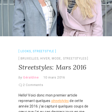
LOOKS
,
STREETSTYLE
BRUXELLES
,
HIVER
,
MODE
,
STREETSTYLES
Streetstyles: Mars 2016
by
Géraldine
10 mars 2016
2 Comments
Hello! Voici donc mon premier article
reprenant quelques
streetstyles
de cette
année 2016: j’ai capturé quelques coups de
cœur que j’ai eu ces derniers jours en me