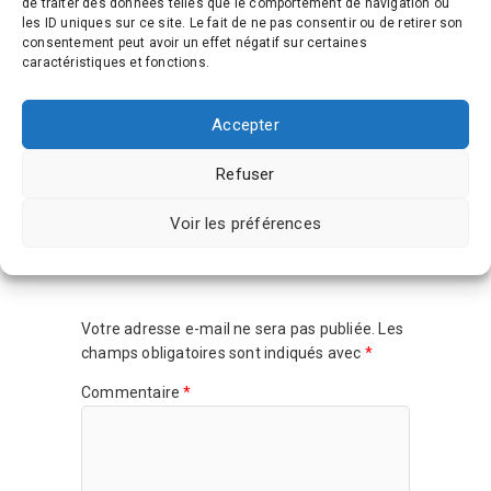
de traiter des données telles que le comportement de navigation ou
les ID uniques sur ce site. Le fait de ne pas consentir ou de retirer son
Géraldine
dit :
consentement peut avoir un effet négatif sur certaines
14 mars 2016 à 19 h 45 min
caractéristiques et fonctions.
Ouiii ils sont trop beaux en plus!
Merci pour ton comz
Accepter
xoxo Gégé
Répondre
Refuser
Voir les préférences
Laisser un commentaire
Votre adresse e-mail ne sera pas publiée.
Les
champs obligatoires sont indiqués avec
*
Commentaire
*