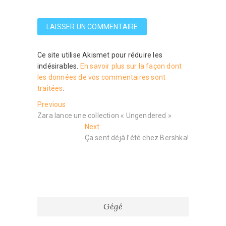
Ce site utilise Akismet pour réduire les
indésirables.
En savoir plus sur la façon dont
les données de vos commentaires sont
traitées
.
Navigation
Previous
Previous
post:
Zara lance une collection « Ungendered »
de
Next
Next
l’article
post:
Ça sent déjà l’été chez Bershka!
Gégé