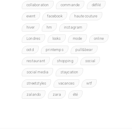
collaboration
commande
défilé
event
facebook
haute couture
hiver
hm
instagram
Londres
looks
mode
online
ootd
printemps
pull&bear
restaurant
shopping
social
social media
staycation
streetstyles
vacances
wtf
zalando
zara
été