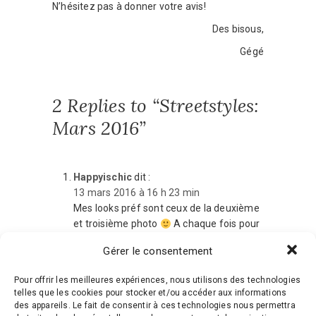
N’hésitez pas à donner votre avis!
Des bisous,
Gégé
2 Replies to “Streetstyles:
Mars 2016”
Happyischic
dit :
13 mars 2016 à 16 h 23 min
Mes looks préf sont ceux de la deuxième
et troisième photo
A chaque fois pour
les vestes/manteaux
Gérer le consentement
J’aime beaucoup le couple de l’avant
dernière photo aussi !
Pour offrir les meilleures expériences, nous utilisons des technologies
Bisouuus
telles que les cookies pour stocker et/ou accéder aux informations
Répondre
des appareils. Le fait de consentir à ces technologies nous permettra